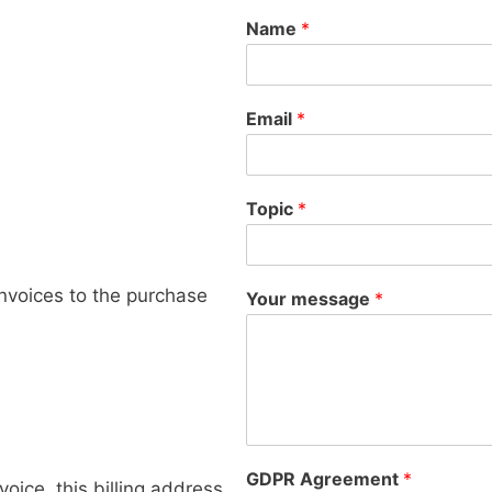
Name
*
Email
*
Topic
*
invoices to the purchase
Your message
*
GDPR Agreement
*
voice, this billing address