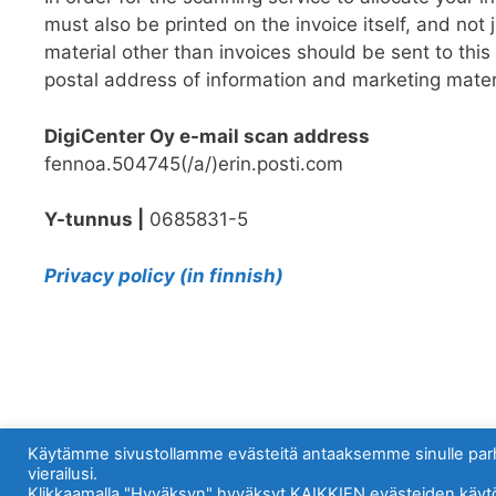
must also be printed on the invoice itself, and not
material other than invoices should be sent to this b
postal address of information and marketing mate
DigiCenter Oy e-mail scan address
fennoa.504745(/a/)erin.posti.com
Y-tunnus |
0685831-5
Privacy policy (in finnish)
Käytämme sivustollamme evästeitä antaaksemme sinulle par
vierailusi.
Klikkaamalla "Hyväksyn" hyväksyt KAIKKIEN evästeiden käyt