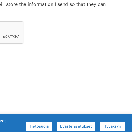
will store the information I send so that they can
vat
Tietosuoja
Eväste asetukset
Hyväksyn
© Copyright 2024 - DigiCenter Oy