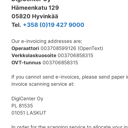
Hämeenkatu 129
05820 Hyvinkää
Tel.
+358 (0)19 427 9000
Our e-invoicing addresses are:
Operaattori
003708599126 (OpenText)
Verkkolaskuosoite
003706858315
OVT-tunnus
003706858315
If you cannot send e-invoices, please send paper 
invoice scanning service at:
DigiCenter Oy
PL 81535
01051 LASKUT
In order for the scanning service to allocate your in