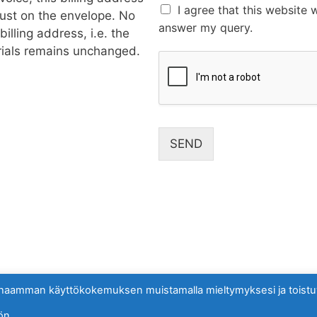
I agree that this website 
 just on the envelope. No
answer my query.
illing address, i.e. the
rials remains unchanged.
SEND
haamman käyttökokemuksen muistamalla mieltymyksesi ja toistu
ön.