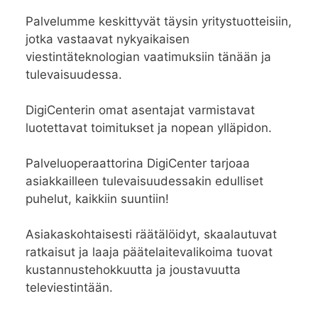
Palvelumme keskittyvät täysin yritystuotteisiin,
jotka vastaavat nykyaikaisen
viestintäteknologian vaatimuksiin tänään ja
tulevaisuudessa.
DigiCenterin omat asentajat varmistavat
luotettavat toimitukset ja nopean ylläpidon.
Palveluoperaattorina DigiCenter tarjoaa
asiakkailleen tulevaisuudessakin edulliset
puhelut, kaikkiin suuntiin!
Asiakaskohtaisesti räätälöidyt, skaalautuvat
ratkaisut ja laaja päätelaitevalikoima tuovat
kustannustehokkuutta ja joustavuutta
televiestintään.